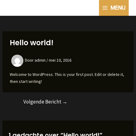
Ga
MENU
naar
MAIN
de
MENU
inhoud
Hello world!
Door
admin
/
mei 10, 2016
Welcome to WordPress. This is your first post. Edit or delete it,
then start writing!
Volgende Bericht
→
Bericht
navigatie
1 gedachte over “Hello world!”